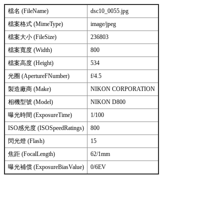
檔名 (FileName)
dsc10_0055.jpg
檔案格式 (MimeType)
image/jpeg
檔案大小 (FileSize)
236803
檔案寬度 (Width)
800
檔案高度 (Height)
534
光圈 (ApertureFNumber)
f/4.5
製造廠商 (Make)
NIKON CORPORATION
相機型號 (Model)
NIKON D800
曝光時間 (ExposureTime)
1/100
ISO感光度 (ISOSpeedRatings)
800
閃光燈 (Flash)
15
焦距 (FocalLength)
62/1mm
曝光補償 (ExposureBiasValue)
0/6EV