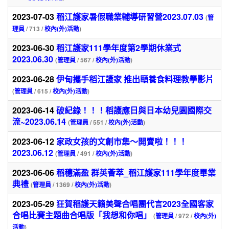
2023-07-03
稻江護家暑假職業輔導研習營2023.07.03
(
管
理員
/ 713 /
校內(外)活動
)
2023-06-30
稻江護家111學年度第2學期休業式
2023.06.30
(
管理員
/ 567 /
校內(外)活動
)
2023-06-28
伊甸攜手稻江護家 推出頤養食料理教學影片
(
管理員
/ 615 /
校內(外)活動
)
2023-06-14
破紀錄！！！稻護應日與日本幼兒園國際交
流~2023.06.14
(
管理員
/ 551 /
校內(外)活動
)
2023-06-12
家政女孩的文創市集～開賣啦！！！
2023.06.12
(
管理員
/ 491 /
校內(外)活動
)
2023-06-06
稻穗滿盈 群英薈萃_稻江護家111學年度畢業
典禮
(
管理員
/ 1369 /
校內(外)活動
)
2023-05-29
狂賀稻護天籟美聲合唱團代言2023全國客家
合唱比賽主題曲合唱版「我想和你唱」
(
管理員
/ 972 /
校內(外)
活動
)