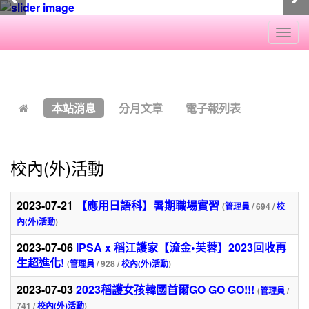
Togg
navi
:::
本站消息
分月文章
電子報列表
校內(外)活動
2023-07-21
【應用日語科】暑期職場實習
(
管理員
/ 694 /
校
內(外)活動
)
2023-07-06
IPSA x 稻江護家【流金•芙蓉】2023回收再
生超進化!
(
管理員
/ 928 /
校內(外)活動
)
2023-07-03
2023稻護女孩韓國首爾GO GO GO!!!
(
管理員
/
741 /
校內(外)活動
)