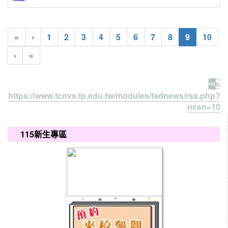
(current)
«
‹
1
2
3
4
5
6
7
8
9
10
›
»
https://www.tcnvs.tp.edu.tw/modules/tadnews/rss.php?
ncsn=10
:::
115新生專區