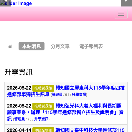
Togg
navi
:::
本站消息
分月文章
電子報列表
升學資訊
2026-05-22
轉知國立屏東科大115學年度四技
技職試探組
進修部單獨招生訊息
(
管理員
/ 91 /
升學資訊
)
2026-05-22
轉知弘光科大老人福利與長期照
技職試探組
顧事業系，辦理「115學年進修部獨立招生及說明會」資
訊
(
管理員
/ 75 /
升學資訊
)
2026-04-14
轉知國立臺中科技大學進修部115
技職試探組