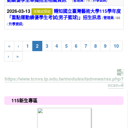
(
管理員
/ 76 /
升學資訊
)
2026-03-13
轉知國立臺灣藝術大學115學年度
技職試探組
「重點運動績優學生考試(男子籃球)」招生訊息
(
管理員
/ 86
/
升學資訊
)
(current)
«
‹
1
2
3
4
5
6
7
8
9
10
›
»
https://www.tcnvs.tp.edu.tw/modules/tadnews/rss.php?
ncsn=6
:::
115新生專區