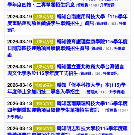
學年度四技、二專單獨招生訊息
(
管理員
/ 148 /
升學資訊
)
2026-03-19
轉知台南應用科技大學「115學年
技職試探組
度重點運動項目績優學生單獨招生」資訊
(
管理員
/ 103 /
升學
資訊
)
2026-03-19
轉知德育護理健康學院115學年度
技職試探組
日間部四技運動項目績優單獨招生資訊
(
管理員
/ 103 /
升學資
訊
)
2026-03-16
轉知國立臺北教育大學台灣語言
技職試探組
與文化學系於115學年度正式招生
(
管理員
/ 130 /
升學資訊
)
2026-03-16
轉知「修平科技大學」本(115)學
技職試探組
年度停止參加四技二專各入學招生
(
管理員
/ 116 /
升學資訊
)
2026-03-13
轉知嘉南藥理科技大學115學年度
技職試探組
四年制重點運動項目績優學生單獨招生資訊
(
管理員
/ 104 /
升學資訊
)
2026-03-13
轉知明志科技大學校115學年度運
技職試探組
動績優學生單獨招生相關資訊