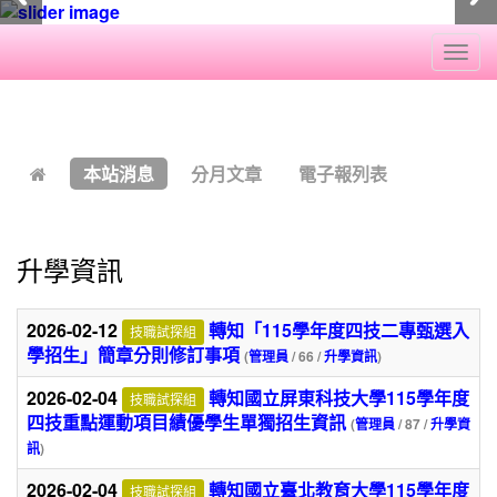
Togg
navi
:::
本站消息
分月文章
電子報列表
升學資訊
2026-02-12
轉知「115學年度四技二專甄選入
技職試探組
學招生」簡章分則修訂事項
(
管理員
/ 66 /
升學資訊
)
2026-02-04
轉知國立屏東科技大學115學年度
技職試探組
四技重點運動項目績優學生單獨招生資訊
(
管理員
/ 87 /
升學資
訊
)
2026-02-04
轉知國立臺北教育大學115學年度
技職試探組