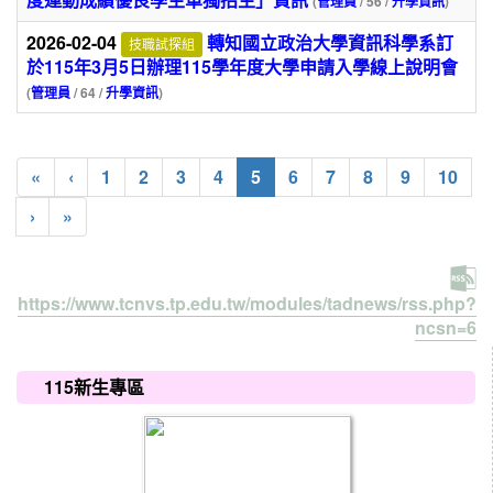
(
管理員
/ 56 /
升學資訊
)
2026-02-04
轉知國立政治大學資訊科學系訂
技職試探組
於115年3月5日辦理115學年度大學申請入學線上說明會
(
管理員
/ 64 /
升學資訊
)
(current)
«
‹
1
2
3
4
5
6
7
8
9
10
›
»
https://www.tcnvs.tp.edu.tw/modules/tadnews/rss.php?
ncsn=6
:::
115新生專區