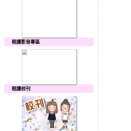
稻護影音專區
稻護校刊