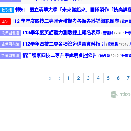
轉知：國立清華大學「未來議起來」團隊製作「技高課程
教學組
112 學年度四技二專聯合模擬考各類各科詳細範圍表
重要
(
管理
113學年度英語聽力測驗線上報名表單
設備圖書組
(
管理員
/ 731 /
升
112學年四技二專各項管道備審資料指引
設備圖書組
(
管理員
/ 764 /
稻江護家四技二專升學說明會 公告
設備圖書組
(
管理員
/ 919 /
升學
«
‹
1
2
3
4
5
6
7
http