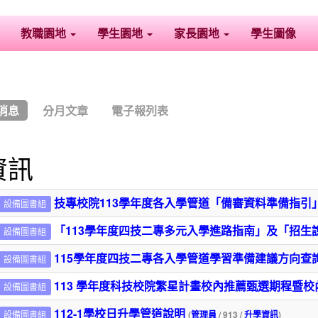
教職園地
學生園地
家長園地
學生圖像
消息
分月文章
電子報列表
資訊
技專校院113學年度各入學管道「備審資料準備指引
設備圖書組
「113學年度四技二專多元入學進路指南」及「招生
設備圖書組
115學年度四技二專各入學管道學習準備建議方向查
設備圖書組
113 學年度科技校院繁星計畫校內推薦甄選期程暨
設備圖書組
112-1學校日升學管道說明
設備圖書組
(
管理員
/ 913 /
升學資訊
)