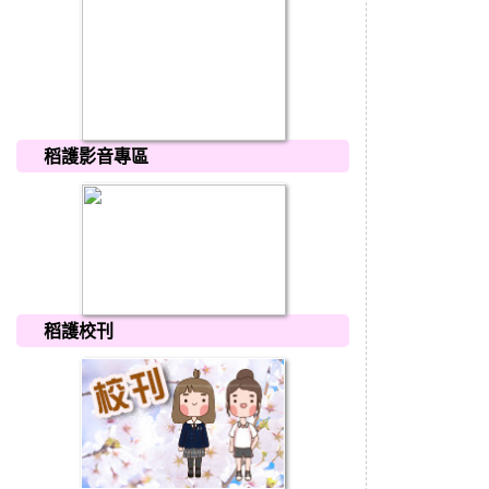
稻護影音專區
稻護校刊