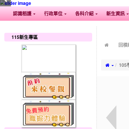
認識稻護
行政單位
各科介紹
新生資訊
:::
:::
115新生專區
回模
10