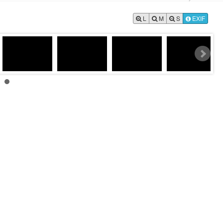
L
M
S
EXIF