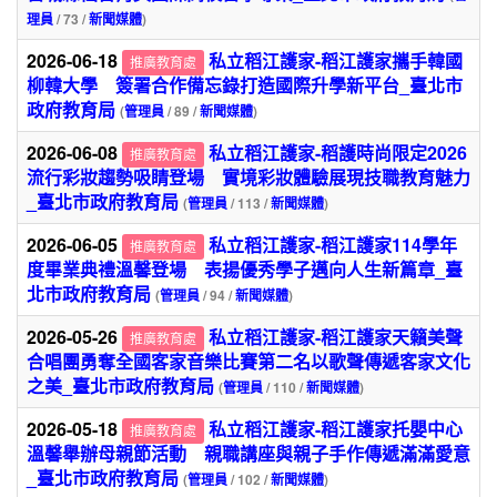
理員
/ 73 /
新聞媒體
)
2026-06-18
私立稻江護家-稻江護家攜手韓國
推廣教育處
柳韓大學 簽署合作備忘錄打造國際升學新平台_臺北市
政府教育局
(
管理員
/ 89 /
新聞媒體
)
2026-06-08
私立稻江護家-稻護時尚限定2026
推廣教育處
流行彩妝趨勢吸睛登場 實境彩妝體驗展現技職教育魅力
_臺北市政府教育局
(
管理員
/ 113 /
新聞媒體
)
2026-06-05
私立稻江護家-稻江護家114學年
推廣教育處
度畢業典禮溫馨登場 表揚優秀學子邁向人生新篇章_臺
北市政府教育局
(
管理員
/ 94 /
新聞媒體
)
2026-05-26
私立稻江護家-稻江護家天籟美聲
推廣教育處
合唱團勇奪全國客家音樂比賽第二名以歌聲傳遞客家文化
之美_臺北市政府教育局
(
管理員
/ 110 /
新聞媒體
)
2026-05-18
私立稻江護家-稻江護家托嬰中心
推廣教育處
溫馨舉辦母親節活動 親職講座與親子手作傳遞滿滿愛意
_臺北市政府教育局
(
管理員
/ 102 /
新聞媒體
)