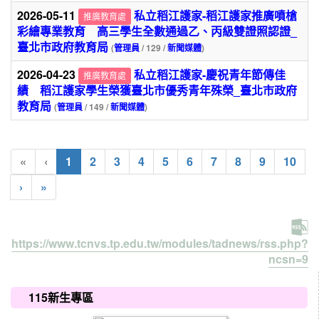
2026-05-11
私立稻江護家-稻江護家推廣噴槍
推廣教育處
彩繪專業教育 高三學生全數通過乙、丙級雙證照認證_
臺北市政府教育局
(
管理員
/ 129 /
新聞媒體
)
2026-04-23
私立稻江護家-慶祝青年節傳佳
推廣教育處
績 稻江護家學生榮獲臺北市優秀青年殊榮_臺北市政府
教育局
(
管理員
/ 149 /
新聞媒體
)
(current)
«
‹
1
2
3
4
5
6
7
8
9
10
›
»
https://www.tcnvs.tp.edu.tw/modules/tadnews/rss.php?
ncsn=9
:::
115新生專區