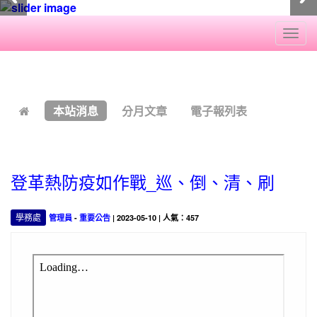
Togg
navi
:::
本站消息
分月文章
電子報列表
登革熱防疫如作戰_巡、倒、清、刷
學務處
管理員
-
重要公告
| 2023-05-10 | 人氣：457