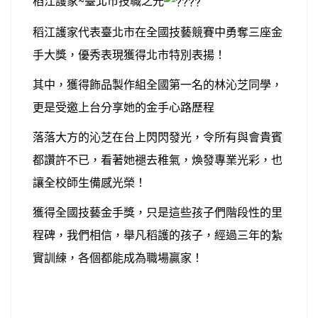
稻江護家~臺北市技職之光
稻江護家代表臺北市在全國技藝競賽中勇奪三座金
手大獎，優秀表現獲得北市特別表揚！
其中，獲得飾品製作組全國第一名的林沁芝同學，
更是受邀上台分享她的金手心路歷程
落落大方的沁芝在台上閃閃發光，令所有與會貴賓
都讚許不已，看著她褪去稚氣，煥發專業光彩，也
讓全校師生備感光榮！
獲得全國技藝金手獎，只是這些孩子們階段性的里
程碑，我們相信，舉凡稻護的孩子，經過三年的紮
實訓練，各個都能成為職場贏家！