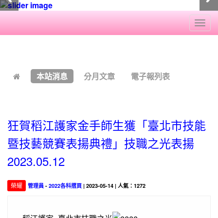
Togg
navi
:::
本站消息
分月文章
電子報列表
狂賀稻江護家金手師生獲「臺北市技能
暨技藝競賽表揚典禮」技職之光表揚
2023.05.12
榮耀
管理員
-
2022各科摺頁
| 2023-05-14 | 人氣：1272