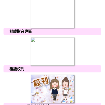
稻護影音專區
稻護校刊