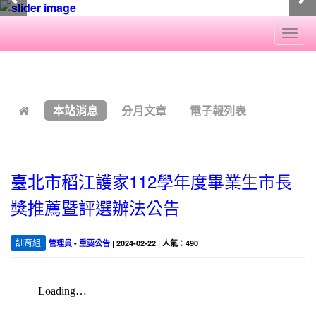
Togg
navi
:::
本站消息
分月文章
電子報列表
臺北市稻江護家112學年度畢業生市長
獎推薦暨評選辦法公告
訓育組
管理員
-
重要公告
| 2024-02-22 | 人氣：490