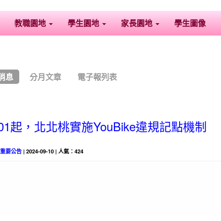
教職園地
學生園地
家長園地
學生圖像
消息
分月文章
電子報列表
07/01起，北北桃實施YouBike違規記點機制
-
重要公告
| 2024-09-10 | 人氣：424