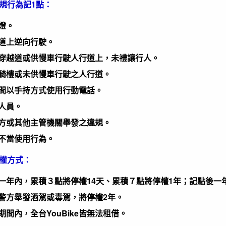
規行為記1點：
紅燈。
於車道上逆向行駛。
行人穿越道或供慢車行駛人行道上，未禮讓行人。
行駛騎樓或未供慢車行駛之人行道。
行進間以手持方式使用行動電話。
載人員。
經警方或其他主管機關舉發之違規。
其他不當使用行為。
權方式：
記點一年內，累積３點將停權14天、累積７點將停權1年；記點後
若經警方舉發酒駕或毒駕，將停權2年。
權期間內，全台YouBike皆無法租借。