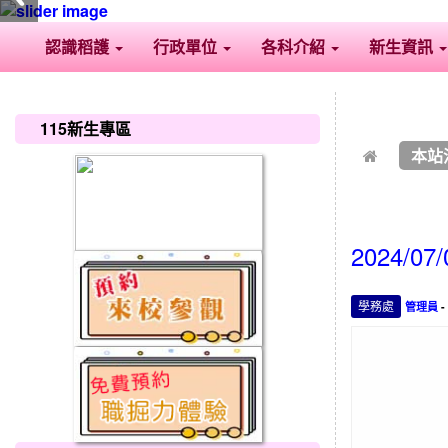
認識稻護
行政單位
各科介紹
新生資訊
:::
:::
115新生專區
本站
2024/
學務處
管理員