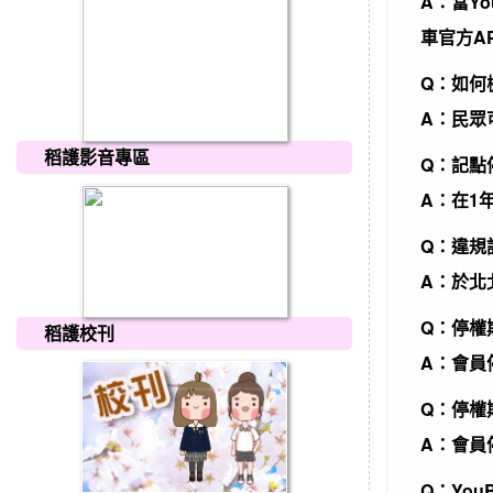
A：當Y
車官方A
Q：如何
A：民眾
稻護影音專區
Q：記點
A：在1
Q：違規
A：於北
Q：停權
稻護校刊
A：會員
Q：停權
A：會員
Q：You