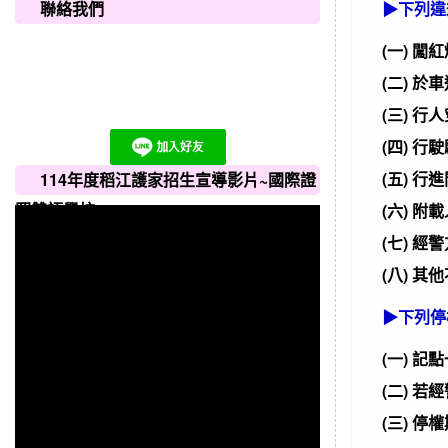
聯絡我們
▶下列違
(一) 闖
(二) 
(三) 
(四) 
(五) 
114年度稻江護家招生宣導影片~國際證
照雙語學校
(六) 附
(七) 
(八) 
▶下列停
(一) 
(二) 
(三) 停