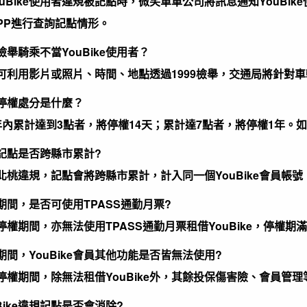
ouBike使用者違規被記點時，微笑單車公司將訊息通知YouB
PP進行查詢記點情形。
檢舉騎乘不當YouBike使用者？
可利用影片或照片、時間、地點透過1999檢舉，交通局將針對
停權處分是什麼？
年內累計達到3點者，將停權14天；累計達7點者，將停權1年。
記點是否跨縣市累計?
北桃違規，記點會將跨縣市累計，計入同一個YouBike會員帳號，
期間，是否可使用TPASS通勤月票?
停權期間，亦無法使用TPASS通勤月票租借YouBike，停權期
期間，YouBike會員其他功能是否皆無法使用?
停權期間，除無法租借YouBike外，其餘投保傷害險、會員管
Bike違規記點是否會消除?