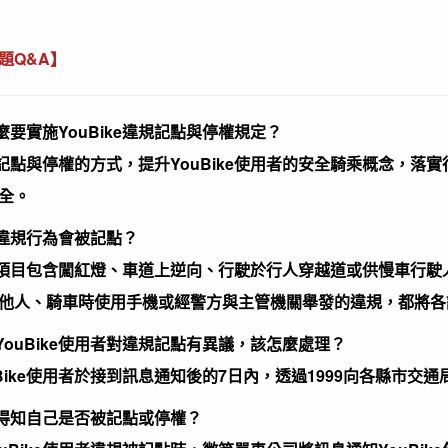
題Q&A】
麼要實施YouBike違規記點與停權規定？
記點與停權的方式，提升YouBike使用者的安全騎乘概念，
全。
違規行為會被記點？
項目包含闖紅燈、車道上逆向、行駛於行人穿越道或供慢車行駛
他人、騎車時使用手機或經警方與主管機關舉發的違規，都將各記
YouBike使用者對違規記點有異議，該怎麼處理？
uBike使用者於接到訊息通知後的7日內，透過1999向各縣市
得知自己是否被記點或停權？