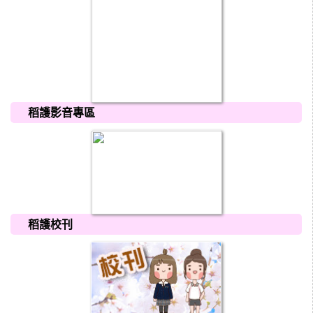
稻護影音專區
稻護校刊