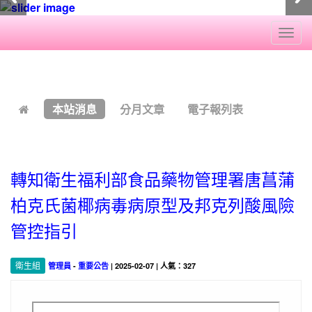
Togg
navi
:::
本站消息
分月文章
電子報列表
轉知衛生福利部食品藥物管理署唐菖蒲
柏克氏菌椰病毒病原型及邦克列酸風險
管控指引
衛生組
管理員
-
重要公告
| 2025-02-07 | 人氣：327