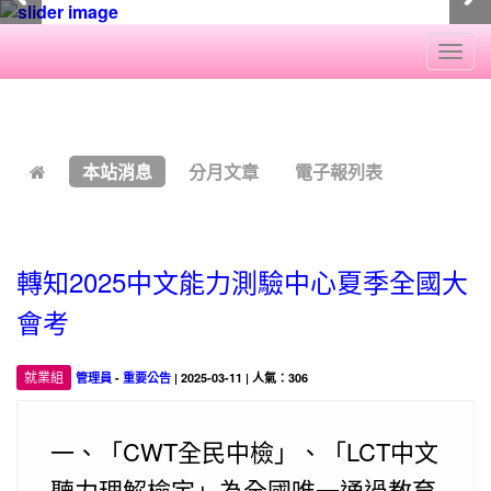
Togg
navi
:::
本站消息
分月文章
電子報列表
轉知2025中文能力測驗中心夏季全國大
會考
就業組
管理員
-
重要公告
| 2025-03-11 | 人氣：306
一、「CWT全民中檢」、「LCT中文
聽力理解檢定」為全國唯一通過教育