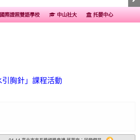
:::
國際證照雙語學校
中山社大
托嬰中心
水引胸針」課程活動
04-14 臺北市市長獎頒獎典禮 蔣萬安：同學們是...