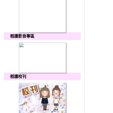
稻護影音專區
稻護校刊