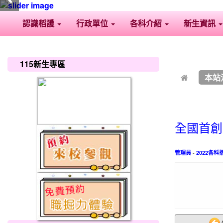
認識稻護
行政單位
各科介紹
新生資訊
:::
:::
115新生專區
本站
全國首創
管理員
-
2022各科