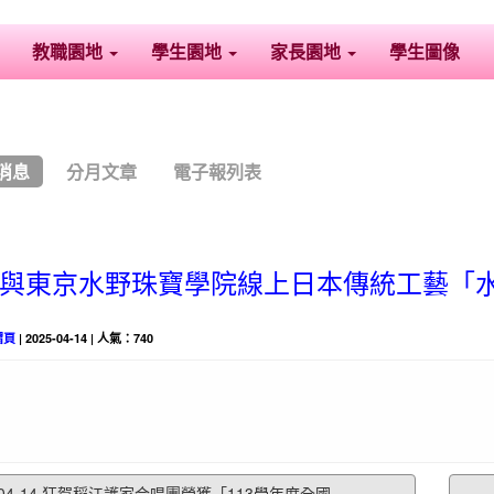
教職園地
學生園地
家長園地
學生圖像
消息
分月文章
電子報列表
與東京水野珠寶學院線上日本傳統工藝「
摺頁
| 2025-04-14 | 人氣：740
04-14 狂賀稻江護家合唱團榮獲「113學年度全國...