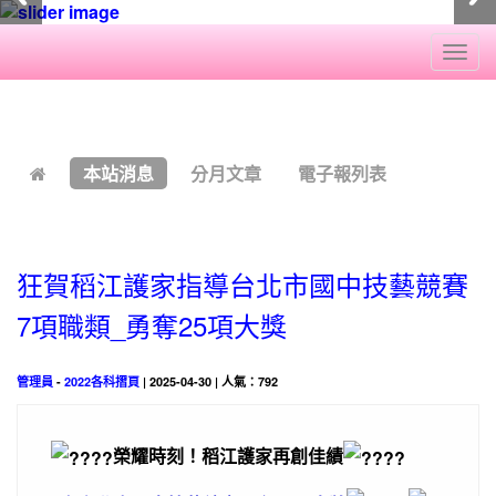
Togg
navi
:::
本站消息
分月文章
電子報列表
狂賀稻江護家指導台北市國中技藝競賽
7項職類_勇奪25項大獎
管理員
-
2022各科摺頁
| 2025-04-30 | 人氣：792
榮耀時刻！稻江護家再創佳績