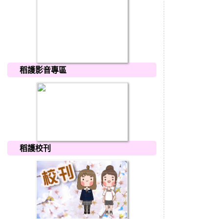
稻護影音專區
稻護校刊