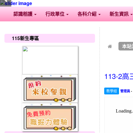
認識稻護
行政單位
各科介紹
新生資訊
:::
:::
115新生專區
本站
113-
教學組
管理員