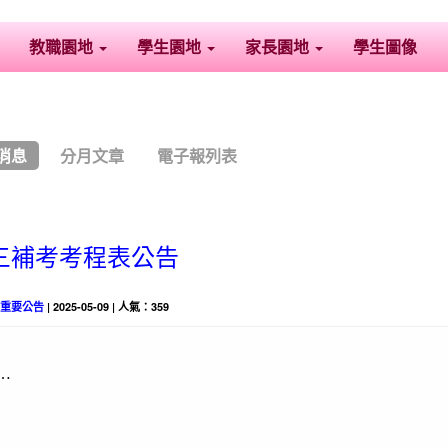
教職園地
學生園地
家長園地
學生圖像
消息
分月文章
電子報列表
2高三補考考程表公告
-
重要公告
| 2025-05-09 | 人氣：359