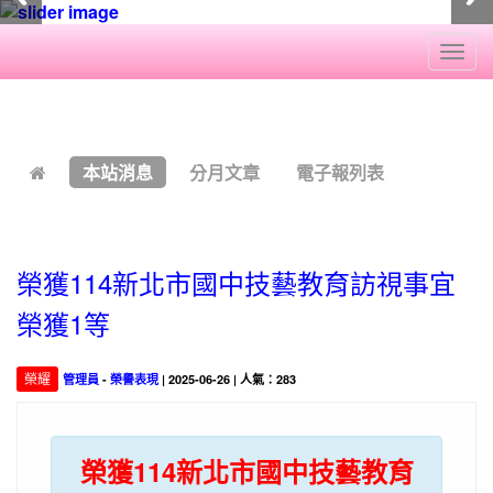
Togg
navi
:::
本站消息
分月文章
電子報列表
榮獲114新北市國中技藝教育訪視事宜
榮獲1等
榮耀
管理員
-
榮譽表現
| 2025-06-26 | 人氣：283
榮獲114新北市國中技藝教育