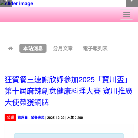
Togg
navi
:::
本站消息
分月文章
電子報列表
狂賀餐三速謝欣妤參加2025「寶川盃」
第十屆麻辣創意健康料理大賽 寶川推廣
大使榮獲銅牌
榮耀
管理員
-
榮譽表現
| 2025-12-22 | 人氣：200