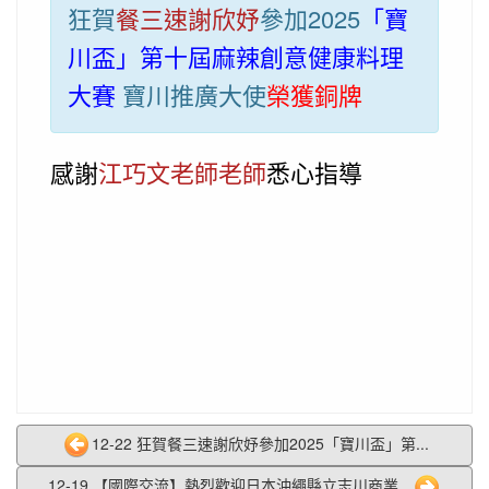
狂賀
餐三速謝欣妤
參加2025
「寶
川盃」第十屆麻辣創意健康料理
大賽
寶川推廣大使
榮獲銅牌
感謝
江巧文老師老師
悉心指導
12-22 狂賀餐三速謝欣妤參加2025「寶川盃」第...
12-19 【國際交流】熱烈歡迎日本沖繩縣立志川商業...