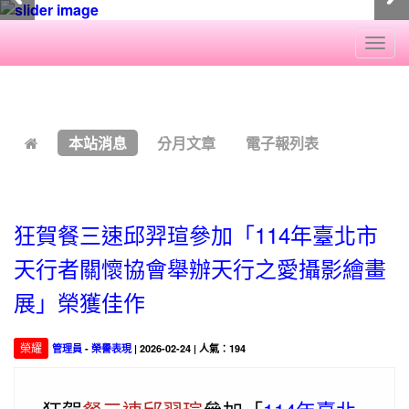
Togg
navi
:::
本站消息
分月文章
電子報列表
狂賀餐三速邱羿瑄參加「114年臺北市
天行者關懷協會舉辦天行之愛攝影繪畫
展」榮獲佳作
榮耀
管理員
-
榮譽表現
| 2026-02-24 | 人氣：194