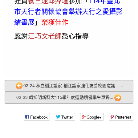
狂賀
餐三速邱羿瑄
參加「
114年臺北
市天行者關懷協會舉辦天行之愛攝影
繪畫展
」
榮獲佳作
感謝
江巧文老師
悉心指導
02-24 私立稻江護家-稻江護家強化友善校園意識 ...
02-23 轉知明新科大115學年度運動績優學生單獨...
Facebook
Twitter
Google+
Pinterest