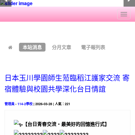
Togg
navi
:::
本站消息
分月文章
電子報列表
日本玉川學園師生蒞臨稻江護家交流 寄
宿體驗與校園共學深化台日情誼
管理員
-
114-2學校
| 2026-03-28 | 人氣：221
【台日青春交流・最美好的回憶進行式】