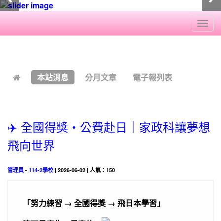
Togg
navi
:::
本站消息
分月文章
電子報列表
✈️ 全國得獎・公費赴日｜家政科讓夢想
飛向世界
管理員
-
114-2學校
| 2026-06-02 | 人氣：150
「努力練習 → 全國得獎 → 飛日本學習」