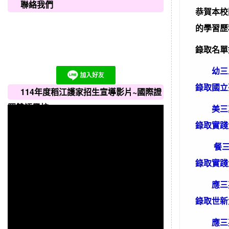
聯絡我們
恭賀本校
的學習歷
錄取名單
幼三
錄取國立
114年度稻江護家招生宣導影片~國際證
照雙語學校
美三真
錄取實踐
餐三新
錄取實踐
應三英
錄取世新
應三英