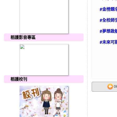
#金榜題
#全校師
#夢想啟
稻護影音專區
#未來可
稻護校刊
0