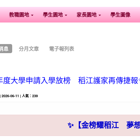
教職園地
學生園地
家長園地
學生圖像
消息
分月文章
電子報列表
學年度大學申請入學放榜 稻江護家再傳捷報
| 2026-06-11 | 人氣：239
✨【金榜耀稻江 夢