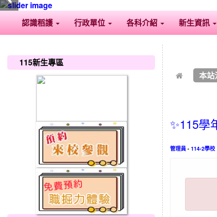
認識稻護
行政單位
各科介紹
新生資訊
:::
:::
115新生專區
本站
✨115
管理員
-
114-2學校