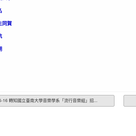
名
生同賀
航
期
6-16 轉知國立臺南大學音樂學系「流行音樂組」招...