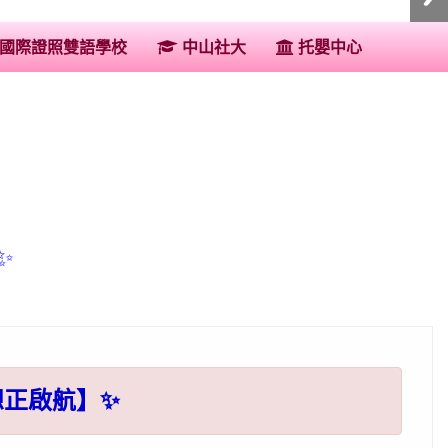
:::
國際證照雙語學校
中山社大
托嬰中心
✨
想正啟航】✨