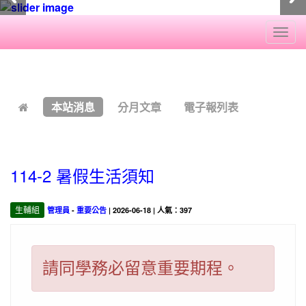
Togg
navi
:::
本站消息
分月文章
電子報列表
114-2 暑假生活須知
生輔組
管理員
-
重要公告
| 2026-06-18 | 人氣：397
請同學務必留意重要期程。