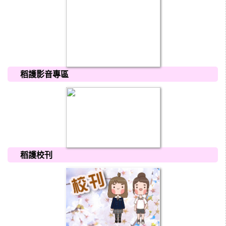
稻護影音專區
稻護校刊