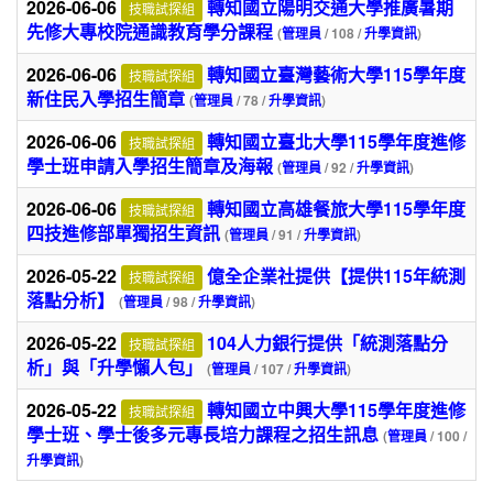
2026-06-06
轉知國立陽明交通大學推廣暑期
技職試探組
先修大專校院通識教育學分課程
(
管理員
/ 108 /
升學資訊
)
2026-06-06
轉知國立臺灣藝術大學115學年度
技職試探組
新住民入學招生簡章
(
管理員
/ 78 /
升學資訊
)
2026-06-06
轉知國立臺北大學115學年度進修
技職試探組
學士班申請入學招生簡章及海報
(
管理員
/ 92 /
升學資訊
)
2026-06-06
轉知國立高雄餐旅大學115學年度
技職試探組
四技進修部單獨招生資訊
(
管理員
/ 91 /
升學資訊
)
2026-05-22
億全企業社提供【提供115年統測
技職試探組
落點分析】
(
管理員
/ 98 /
升學資訊
)
2026-05-22
104人力銀行提供「統測落點分
技職試探組
析」與「升學懶人包」
(
管理員
/ 107 /
升學資訊
)
2026-05-22
轉知國立中興大學115學年度進修
技職試探組
學士班、學士後多元專長培力課程之招生訊息
(
管理員
/ 100 /
升學資訊
)