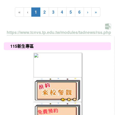
(current)
«
‹
1
2
3
4
5
6
›
»
https://www.tcnvs.tp.edu.tw/modules/tadnews/rss.php
:::
115新生專區