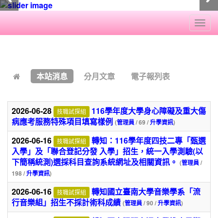
Togg
navi
:::
本站消息
分月文章
電子報列表
2026-06-28
116學年度大學身心障礙及重大傷
技職試探組
病應考服務特殊項目填寫樣例
(
管理員
/ 69 /
升學資訊
)
2026-06-16
轉知：116學年度四技二專「甄選
技職試探組
入學」及「聯合登記分發 入學」招生，統一入學測驗(以
下簡稱統測)選採科目查詢系統網址及相關資訊。
(
管理員
/
198 /
升學資訊
)
2026-06-16
轉知國立臺南大學音樂學系「流
技職試探組
行音樂組」招生不採計術科成績
(
管理員
/ 90 /
升學資訊
)