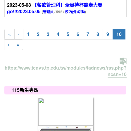
2023-05-08
【餐飲管理科】全員持杯競走大賽
go!!!2023.05.05
(
管理員
/ 592 /
校內(外)活動
)
(cur
«
‹
1
2
3
4
5
6
7
8
9
10
›
»
https://www.tcnvs.tp.edu.tw/modules/tadnews/rss.php?
ncsn=10
:::
115新生專區