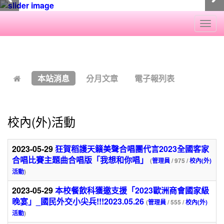
Togg
navi
:::
本站消息
分月文章
電子報列表
校內(外)活動
2023-05-29
狂賀稻護天籟美聲合唱團代言2023全國客家
合唱比賽主題曲合唱版「我想和你唱」
(
管理員
/ 975 /
校內(外)
活動
)
2023-05-29
本校餐飲科獲邀支援「2023歐洲商會國家級
晚宴」_國民外交小尖兵!!!2023.05.26
(
管理員
/ 555 /
校內(外)
活動
)