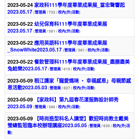
2023-05-24
家政科111學年度畢業成果展_當忠聲響起
2023.05.17
(
管理員
/ 733 /
校內(外)活動
)
2023-05-22
幼兒保育科111學年度畢業成果展
2023.05.17
(
管理員
/ 581 /
校內(外)活動
)
2023-05-22
應用英語科111學年度畢業成果展
_SnowWhite2023.05.17
(
管理員
/ 581 /
校內(外)活動
)
2023-05-22
餐飲管理科111學年度畢業成果展_盡膳盡美
兔給樂2023.05.17
(
管理員
/ 619 /
校內(外)活動
)
2023-05-09
稻江護家「寵愛媽咪 ‧ 幸福感恩」母親節感
恩活動2023.05.03
(
管理員
/ 827 /
校內(外)活動
)
2023-05-09
【家政科】第九屆春花漾服飾設計師秀
2023.05.09
(
管理員
/ 586 /
校內(外)活動
)
2023-05-09
【時尚造型科名人講堂】歡迎時尚教主戴美
瑩總監蒞臨本校辦理講座2023.05.05
(
管理員
/ 639 /
校內(外)活
動
)