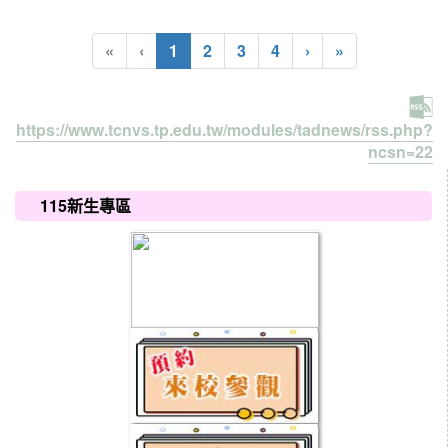
(current)
«
‹
1
2
3
4
›
»
https://www.tcnvs.tp.edu.tw/modules/tadnews/rss.php?
ncsn=22
:::
115新生專區