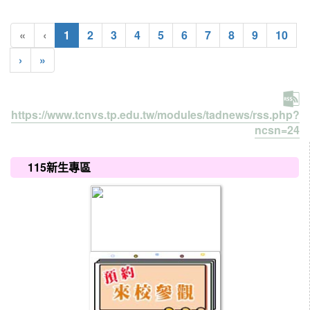
(current)
«
‹
1
2
3
4
5
6
7
8
9
10
›
»
https://www.tcnvs.tp.edu.tw/modules/tadnews/rss.php?
ncsn=24
:::
115新生專區