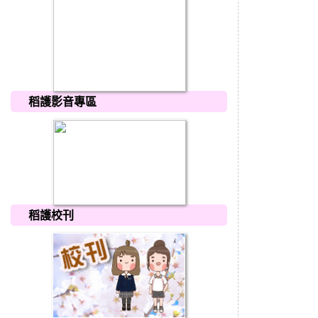
稻護影音專區
稻護校刊