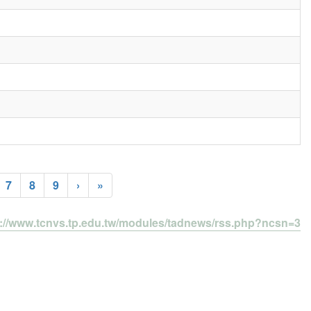
7
8
9
›
»
s://www.tcnvs.tp.edu.tw/modules/tadnews/rss.php?ncsn=3