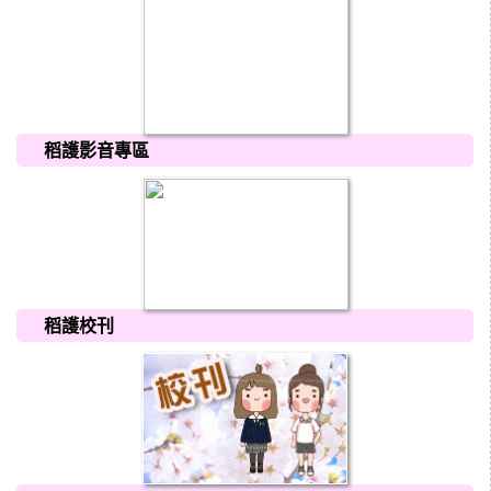
稻護影音專區
稻護校刊