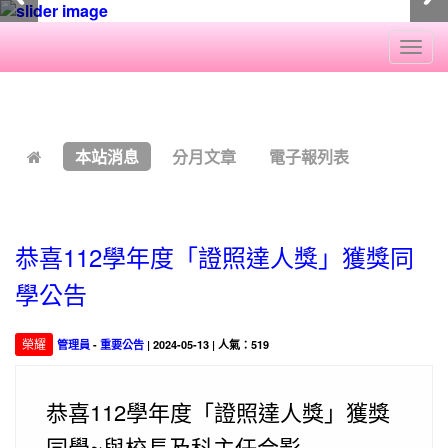
Togg
navi
:::
本站消息
分月文章
電子報列表
恭喜112學年度「證照達人獎」獲獎同
學公告
榮耀
管理員
-
重要公告
| 2024-05-13 | 人氣：519
恭喜112學年度「證照達人獎」獲獎
同學~與校長及科主任合影