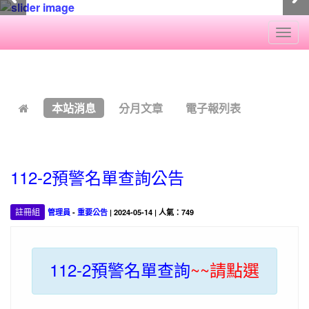
Togg
navi
:::
本站消息
分月文章
電子報列表
112-2預警名單查詢公告
註冊組
管理員
-
重要公告
| 2024-05-14 | 人氣：749
112-2預警名單查詢
~~請點選