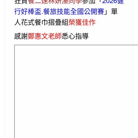
狂賀
餐二速林妍溱同學
參加「
2026健
行好棒盃.餐旅技能全國公開賽
」單
人花式餐巾摺疊組
榮獲佳作
感謝
鄭惠文老師
悉心指導