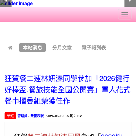
Togg
navi
:::
本站消息
分月文章
電子報列表
狂賀餐二速林妍溱同學參加「2026健行
好棒盃.餐旅技能全國公開賽」單人花式
餐巾摺疊組榮獲佳作
榮耀
管理員
-
榮譽表現
| 2026-05-19 | 人氣：112