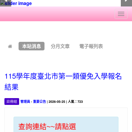
Togg
navi
:::
本站消息
分月文章
電子報列表
115學年度臺北市第一類優免入學報名
結果
註冊組
管理員
-
重要公告
| 2026-05-25 | 人氣：723
查詢連結~~請點選