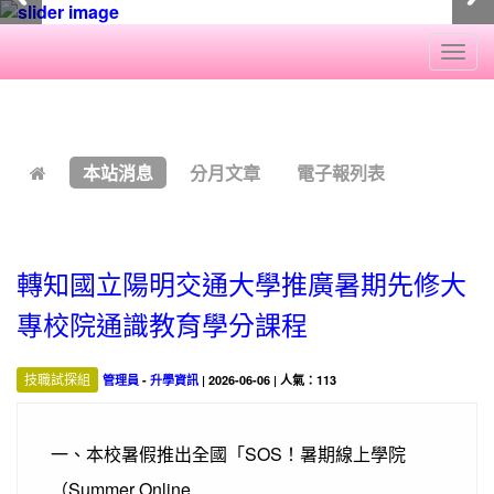
Togg
navi
:::
本站消息
分月文章
電子報列表
轉知國立陽明交通大學推廣暑期先修大
專校院通識教育學分課程
技職試探組
管理員
-
升學資訊
| 2026-06-06 | 人氣：113
一、本校暑假推出全國「SOS！暑期線上學院
（Summer Online