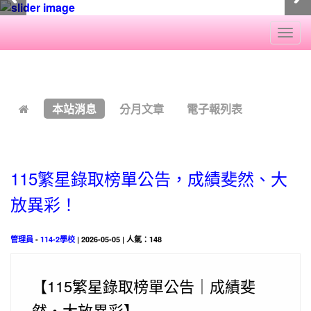
Togg
navi
:::
本站消息
分月文章
電子報列表
115繁星錄取榜單公告，成績斐然、大
放異彩！
管理員
-
114-2學校
| 2026-05-05 | 人氣：148
【115繁星錄取榜單公告｜成績斐
然・大放異彩】