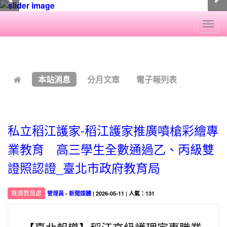
Togg
navi
:::
本站消息
分月文章
電子報列表
私立稻江護家-稻江護家推廣噴槍彩繪專
業教育 高三學生全數通過乙、丙級雙
證照認證_臺北市政府教育局
推廣教育處
管理員
-
新聞媒體
| 2026-05-11 | 人氣：131