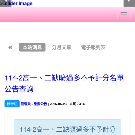
Togg
navi
:::
本站消息
分月文章
電子報列表
114-2高一、二缺曠過多不予計分名單
公告查詢
教學組
管理員
-
重要公告
| 2026-06-23 | 人氣：414
114-2高一、二缺曠過多不予計分