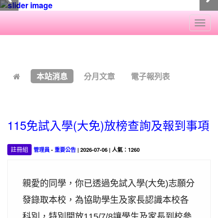
Togg
navi
:::
本站消息
分月文章
電子報列表
115免試入學(大免)放榜查詢及報到事項
註冊組
管理員
-
重要公告
| 2026-07-06 | 人氣：1260
親愛的同學，你已透過免試入學(大免)志願分
發錄取本校，為協助學生及家長認識本校各
科別，特別開放115/7/8讓學生及家長到校參