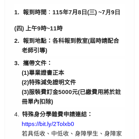
1.
報到時間
：
115
年7
月
8
日(三)
~7月9日
(四)
上午
9
時
~11
時
2.
報到地點：各科報到教室(屆時請配合
老師引導)
3.
攜帶文件：
(1)畢業證書正本
(2)
特殊減免證明文件
(3)服裝費訂金5000元(已繳費用將於註
冊單內扣除)
4.
特殊身分學雜費
申請連結
：
https://bit.ly/2Tolxb0
若具低收、中低收、身障學生、身障家