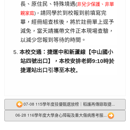
長、原住民、特殊境遇
(
非兒少保護、非單
請同學於到校報到前填寫完
親家庭
)
，
畢，經冊組查核後，將於註冊單上逕予
減免，當天請攜帶文件正本現場查驗，
以減少您報到等待的時間。
交通：捷運中和新蘆線【中山國小
5.
本校
站四號出口】，本校安排老師
9
:10時於
捷運站出口引導至本校。
07-08 115學年度技優甄選放榜｜稻護再傳錄取捷...
06-28 116學年度大學身心障礙及重大傷病應考服...