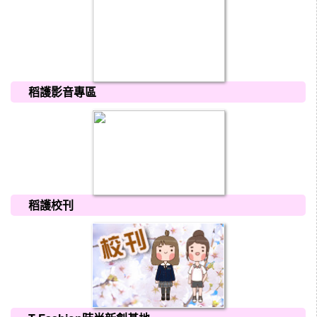
稻護影音專區
稻護校刊