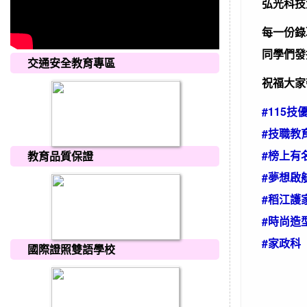
弘光科技
每一份錄
同學們發
交通安全教育專區
祝福大家
#115技
#技職教
#榜上有
教育品質保證
#夢想啟
#稻江護
#時尚造
#家政科
國際證照雙語學校