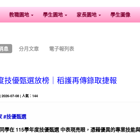
教職園地
學生園地
家長園地
學生圖像
消息
分月文章
電子報列表
年度技優甄選放榜｜稻護再傳錄取捷報
| 2026-07-08 | 人氣：144
家 #技優甄選
校同學在
115學年度技優甄選
中表現亮眼，憑藉優異的專業技能與