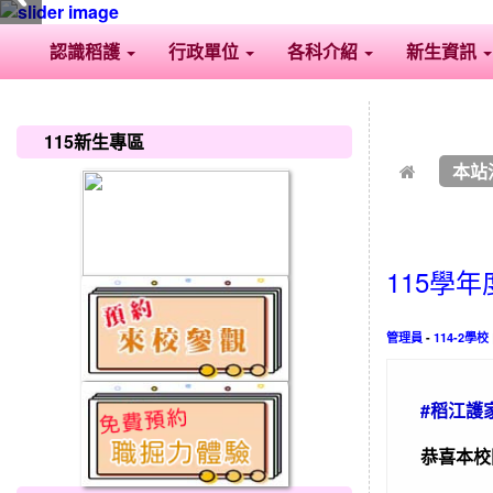
認識稻護
行政單位
各科介紹
新生資訊
:::
:::
115新生專區
本站
115學
管理員
-
114-2學校
#稻江護
恭喜本