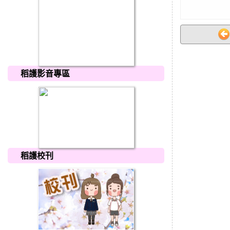
稻護影音專區
稻護校刊