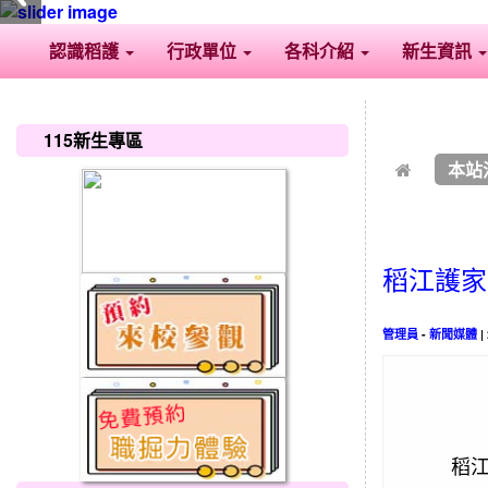
認識稻護
行政單位
各科介紹
新生資訊
:::
:::
115新生專區
本站
稻江護家
管理員
-
新聞媒體
|
稻