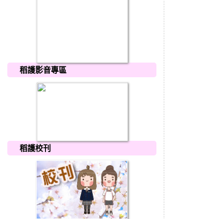
稻護影音專區
稻護校刊