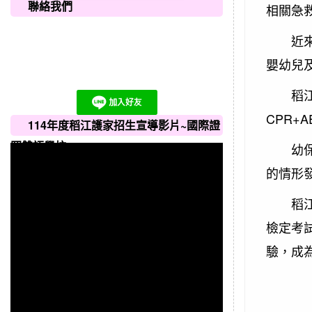
聯絡我們
相關急
近來社
嬰幼兒
稻江護
CPR
114年度稻江護家招生宣導影片~國際證
照雙語學校
幼保科
的情形
稻江護
檢定考
驗，成