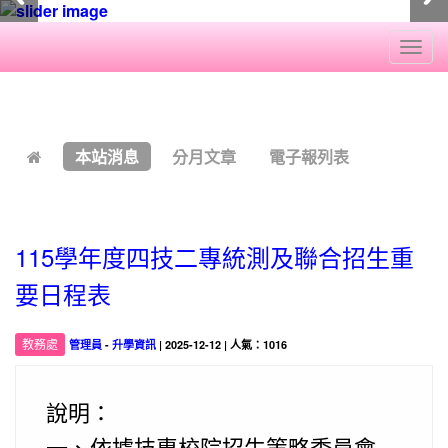
Togg
navi
:::
本站消息
分月文章
電子報列表
115學年度四技二專統測及聯合招生重
要日程表
教務處
管理員
-
升學資訊
| 2025-12-12 | 人氣：1016
說明：
一、依據技專校院招生策略委員會