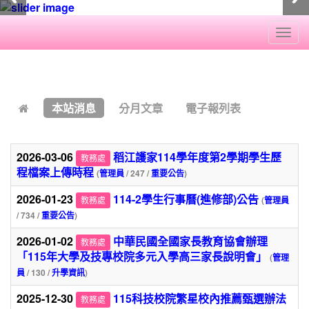
Togg
navi
:::
本站消息
分月文章
電子報列表
2026-03-06
稻江護家114學年度第2學期學生歷
教務處
程檔案上傳時程
(
管理員
/ 247 /
重要公告
)
2026-01-23
114-2學生行事曆(進修部)公告
教務處
(
管理員
/ 734 /
重要公告
)
2026-01-02
中華民國全國家長教育協會辦理
教務處
「115年大學及技專校院多元入學高三家長說明會」
(
管理
員
/ 130 /
升學資訊
)
2025-12-30
115科技校院繁星校內推薦甄選辦法
教務處