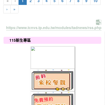
(current)
«
‹
1
2
3
4
5
6
7
8
9
10
›
»
https://www.tcnvs.tp.edu.tw/modules/tadnews/rss.php
:::
115新生專區