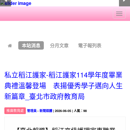
Togg
navi
:::
本站消息
分月文章
電子報列表
私立稻江護家-稻江護家114學年度畢業
典禮溫馨登場 表揚優秀學子邁向人生
新篇章_臺北市政府教育局
推廣教育處
管理員
-
新聞媒體
| 2026-06-05 | 人氣：98