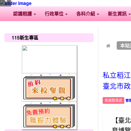
認識稻護
行政單位
各科介紹
新生資訊
:::
:::
115新生專區
本站
私立稻江
臺北市政
推廣教育處
管
【臺北
育博覽