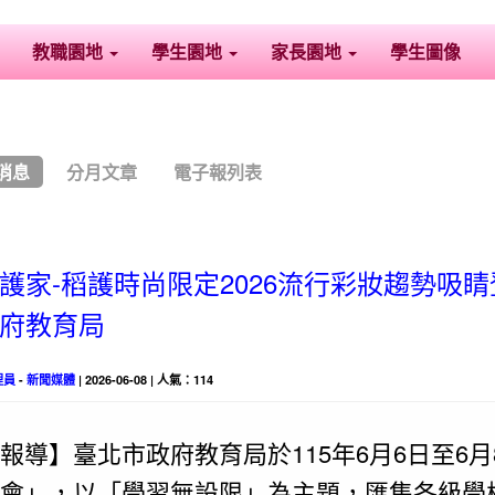
教職園地
學生園地
家長園地
學生圖像
消息
分月文章
電子報列表
護家-稻護時尚限定2026流行彩妝趨勢吸
府教育局
理員
-
新聞媒體
| 2026-06-08 | 人氣：114
報導】臺北市政府教育局於115年6月6日至6月
會」，以「學習無設限」為主題，匯集各級學