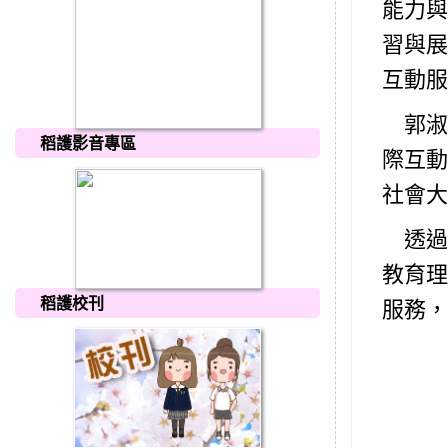
能力與
習與展
互動服
郭淑
稻護影音專區
際互動
社會大
透過此
教育理
稻護校刊
服務，