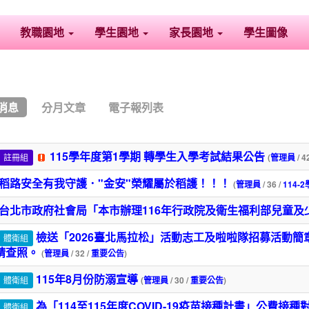
教職園地
學生園地
家長園地
學生圖像
消息
分月文章
電子報列表
115學年度第1學期 轉學生入學考試結果公告
註冊組
(
管理員
/ 4
稻路安全有我守護．"金安"榮耀屬於稻護！！！
(
管理員
/ 36 /
114-
台北市政府社會局「本市辦理116年行政院及衛生福利部兒童
檢送「2026臺北馬拉松」活動志工及啦啦隊招募活動
體衛組
請查照。
(
管理員
/ 32 /
重要公告
)
115年8月份防溺宣導
體衛組
(
管理員
/ 30 /
重要公告
)
為「114至115年度COVID-19疫苗接種計畫」公費
體衛組