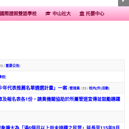
:::
國際證照雙語學校
中山社大
托嬰中心
23 /
重要公告
)
2學校
)
及少年代表推薦名單遴選計畫」一案
(
管理員
/ 23 /
校內(外)活動
)
簡章及報名表各1份，請貴機關協助於所屬管道宣傳並鼓勵踴躍
接種對象擴大為「滿6個月以上尚未接種之民眾」延長至115年9月