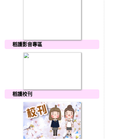
稻護影音專區
稻護校刊