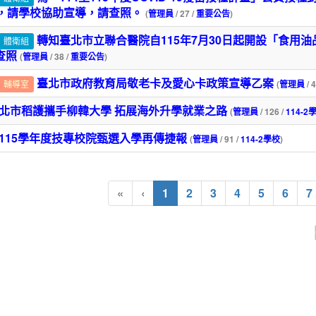
案，請學校協助宣導，請查照。
(
管理員
/ 27 /
重要公告
)
轉知臺北市立聯合醫院自115年7月30日起開設「食用
體衛組
查照
(
管理員
/ 38 /
重要公告
)
臺北市政府教育局敬老卡及愛心卡政策宣導乙案
輔導室
(
管理員
/ 
北市稻護攜手柳韓大學 拓展海外升學就業之路
(
管理員
/ 126 /
114-2
115學年度技專校院甄選入學再傳捷報
(
管理員
/ 91 /
114-2學校
)
(current)
«
‹
1
2
3
4
5
6
7